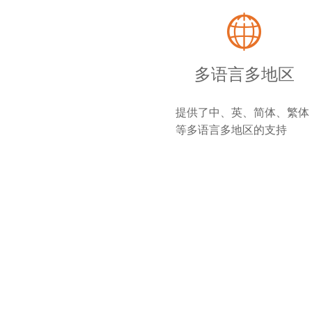
多语言多地区
提供了中、英、简体、繁体
等多语言多地区的支持