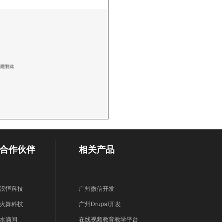
合作伙伴
相关产品
汉恒科技
广州微信开发
火舞科技
广州Drupal开发
水滴间
在线视频教育教学平台