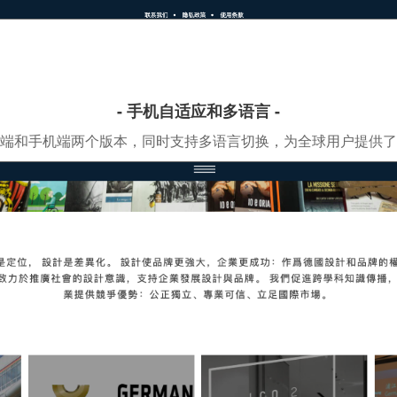
- 手机自适应和多语言 -
C端和手机端两个版本，同时支持多语言切换，为全球用户提供