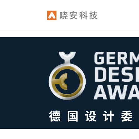
Skip
to
main
content