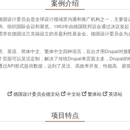
案例介绍
德国设计委员会是全球设计领域里沟通和推广机构之一，主要促
询、组织国际会议和展览。1953年由德国联邦议会通过决议发
需求在德国法兰克福设立的非盈利性基金会。德国设计委员会为
英语、简体中文、繁体中文四种语言，后台才用Drupal对接数据，
面可以灵活定制，解决了传统Drupal单页面太多，Drupal的
l通过API形式提供数据，达到了灵活、高效率开发、性能高、易管
德国设计委员会德文站
中文站
繁体站
英语站
项目特点