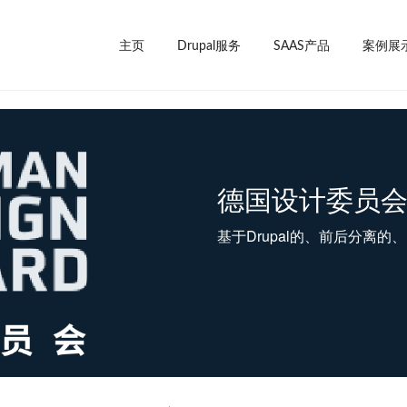
主页
Drupal服务
SAAS产品
案例展
德国设计委员
基于Drupal的、前后分离