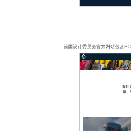
德国设计委员会官方网站包含P