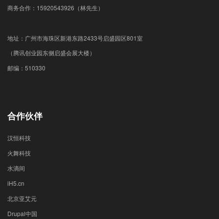
商务合作：15920543926（林先生）
地址：广州市海珠区新港东路2433号启盛园区801室
（腾讯创业园东侧启盛会展大楼）
邮编：510330
合作伙伴
汉恒科技
火舞科技
水滴间
iH5.cn
北京亚艾元
Drupal中国