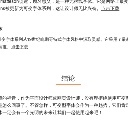
Stevematteson创建，顾名思义，是一种无衬线字体。它是网络
nsans被更新为可变字体系列，这让设计师无比兴奋。
点击下载
字体
n出版的灵活可变字体系列从19世纪晚期哥特式字体风格中汲取灵感。它采用
宽度。
点击下载
结论
师的福音，作为平面设计师或网页设计师，没有理拒绝使用可变
是怎么回事了。不管怎样，可变型字体会作为一种趋势，它们肯
体一定会有一个光明的未来让我们一起使用起来吧！