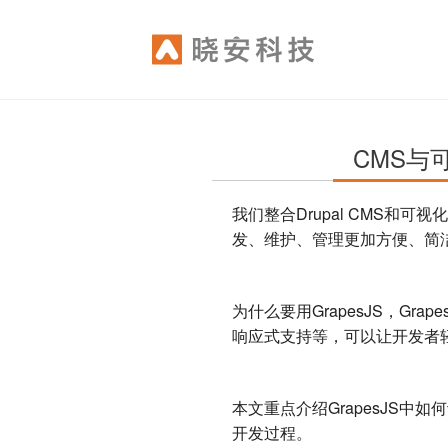
Skip
to
main
content
CMS与
我们整合Drupal CMS和可
发、维护、管理更加方便、简
为什么要用GrapesJS，G
响应式支持等，可以让开发者
本文重点介绍GrapesJS中
开发过程。